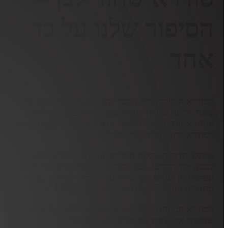
הסיפור שלנו על בד
אחד
הסודרא היהודית היא הרבה יותר מאשר כיסוי. היא סמל,
סיפור וביטוי לגאווה יהודית עתיקה וחדשה. היא לוקחת
אותנו אחורה בזמן, לתקופה שבה היהודים בארצנו עטו את
הסודרא כחלק בלתי נפרד מזהותם.
במהלך הדורות, בגלות הארוכה והמרה, נאסר עלינו בגלוי
לבטא את יהדותנו, וגם הסודרא, כמו סממנים אחרים, כמעט
ונעלמה מן העולם. אך כיום, עם שיבתנו לארצנו, אנחנו
מחזירים עטרה ליושנה ומחדשים את המסורת המפוארת.
הסודרא המיוחדת של ‘פרויקט-אלפא’ היא מסע ויזואלי בזמן,
שמסמל את שיבת עם ישראל לארץ הקודש: