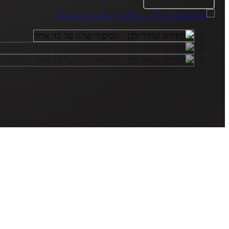
לבן
-
הסיפור
שלנו
על
בד
אחד