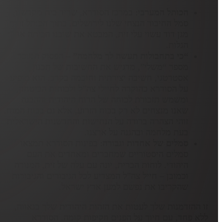
הכותל המערבי
: במרכז הסודרא, שריד בית מקדשנו,
סמל החיבור הנצחי שלנו לירושלים. בתוך הכותל זורח
מגן דוד עשוי עלי זית, המבטא את שובנו הביתה אחרי
הגלות.
“כי בתחבולות תעשה לך מלחמה” –
הפסוק המוכר
מספר “משלי”, מדגיש את החשיבות של תכנון
אסטרטגי, חשיבה יצירתית וחוכמה בקרב. הוא מופיע
על הסודרא כהוקרה לחיילי צה”ל ולכוחות הביטחון,
ומשמש תזכורת לכוחה של הרוח היהודית וההבנה
שאנו מנצחים לא רק בכוח הזרוע, אלא גם בכוח המוח.
זוהי הצהרה ברורה על הנחישות והחדשנות הישראלית
בעת מלחמה ובהגנה על ארצנו.
סמלים של אחדות וגבורה
: בפינות הסודרא תמצאו
סמלים היסטוריים שמחברים ומאחדים את העם
היהודי. לוחות הברית, יונה עם עלה של זית, המנורה
וכמובן – חייל צה”ל המצדיע לכל הגיבורים והגיבורות
שהקריבו את נפשם למען ארץ ישראל.
זו ההזדמנות שלך לעטות את הזהות היהודית שלך בגאווה,
ללא פחד, עם חיוך על הפנים וזקיפות קומה. הסודרא