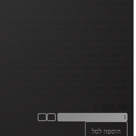
היהודית היא לא רק פריט לבוש, אלא הצהרה עוצמתית:
אנחנו כאן, חזרנו, ואנחנו גאים להיות יהודים בארץ ישראל.
אני מזמין אותך לקחת חלק במסע הזה, לעטות את הסודרא,
ולספר את הסיפור שלך, את הסיפור של עם ישראל.
הסודרא היהודית היא גם יצירת מופת של איכות ושל
כחול-לבן. כל סודרא
יוצרה בעבודת יד
קפדנית, תוך שימוש ב
בד כותנה מסוג טטרה
– בד נעים, עמיד ונושם שמתאים
במיוחד למזג האוויר הישראלי. אנו גאים להצהיר שהסודרא
יוצרה
במפעל ישראלי השומר שבת
, וכל תהליך הייצור,
מהתפירה ועד לאריזה, נעשה באהבה ובמסירות על אדמת
ישראל. כשאתם עוטים את הסודרא הזו, אתם לא רק
מתחברים לשורשים היהודיים שלכם, אלא גם תומכים
בתעשייה המקומית ומחזקים את הכלכלה הישראלית.
₪
350.00
כמות
של
סודרא
הוספה לסל
שחור